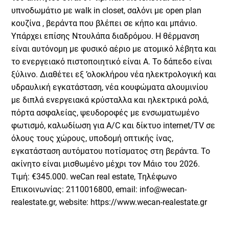
υπνοδωμάτιο με walk in closet, σαλόνι με open plan
κουζίνα , βεράντα που βλέπει σε κήπο και μπάνιο.
Υπάρχει επίσης Ντουλάπα διαδρόμου. Η θέρμανση
είναι αυτόνομη με φυσικό αέριο με ατομικό λέβητα και
το ενεργειακό πιστοποιητικό είναι Α. Το δάπεδο είναι
ξύλινο. Διαθέτει εξ ’ολοκλήρου νέα ηλεκτρολογική και
υδραυλική εγκατάσταση, νέα κουφώματα αλουμινίου
με διπλά ενεργειακά κρύσταλλα και ηλεκτρικά ρολά,
πόρτα ασφαλείας, ψευδοροφές με ενσωματωμένο
φωτισμό, καλωδίωση για Α/C και δίκτυο internet/TV σε
όλους τους χώρους, υποδομή οπτικής ίνας,
εγκατάσταση αυτόματου ποτίσματος στη βεράντα. Το
ακίνητο είναι μισθωμένο μέχρι τον Μάιο του 2026.
Τιμή: €345.000. weCan real estate, Τηλέφωνο
Επικοινωνίας: 2110016800, email: info@wecan-
realestate.gr, website: https://www.wecan-realestate.gr