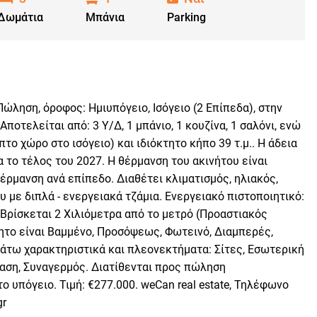
Δωμάτια
Μπάνια
Parking
ληση, όροφος: Ημιυπόγειο, Ισόγειο (2 Επίπεδα), στην
Αποτελείται από: 3 Υ/Δ, 1 μπάνιο, 1 κουζίνα, 1 σαλόνι, ενώ
το χώρο στο ισόγειο) και ιδιόκτητο κήπο 39 τ.μ.. Η άδεια
 το τέλος του 2027. Η θέρμανση του ακινήτου είναι
έρμανση ανά επίπεδο. Διαθέτει κλιματισμός, ηλιακός,
με διπλά - ενεργειακά τζάμια. Ενεργειακό πιστοποιητικό:
 Βρίσκεται 2 Χιλιόμετρα από το μετρό (Προαστιακός
νητο είναι Βαμμένο, Προσόψεως, Φωτεινό, Διαμπερές,
άτω χαρακτηριστικά και πλεονεκτήματα: Σίτες, Εσωτερική
αση, Συναγερμός. Διατίθενται προς πώληση
 υπόγειο. Τιμή: €277.000. weCan real estate, Τηλέφωνο
gr