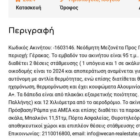
Κατασκευή
Όροφος
Περιγραφή
Κωδικός Ακινήτου: -1603146. Νεόδμητη Μεζονέτα Προς Πώ
περιοχή: Γέρακας. Το εμβαδόν του ακινήτου είναι 95 τ.μ.. 
διαθέτει 2 θέσεις στάθμευσης ( 1 υπόγεια και 1 σε ακάλυπ
οικοδομής είναι το 2024 και αποπεράτωση αναμένεται για
αυτόνομη με αντλία θερμότητας, ενώ επίσης διατίθεται θ
ηχομόνωση, θερμομόνωση και έχει κουφώματα Αλουμινίου 
Α+. Τα δάπεδα είναι από πλακάκι εξαιρετικής ποιότητας.
Παλλήνης) και 12 Χιλιόμετρα από το αεροδρόμιο. Το ακί
Πρόσβαση/Ράμπα για ΑΜΕΑ και επίσης διαθέτει τα παρακ
σκάλα, Μπαλκόνι 11,51τμ, Πόρτα Ασφαλείας, Θυροτηλεόρ
αποθηκευτικοί χώροι και επιπλέον θέσεις στάθμευσης στο
Επικοινωνίας: 2110016800, email: info@wecan-realestate.