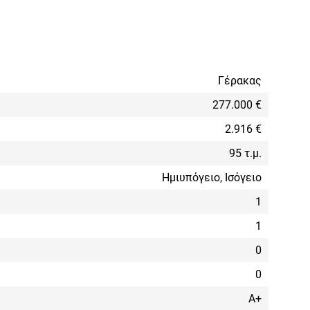
Γέρακας
277.000 €
2.916 €
95 τ.μ.
Ημιυπόγειο, Ισόγειο
1
1
0
0
Α+