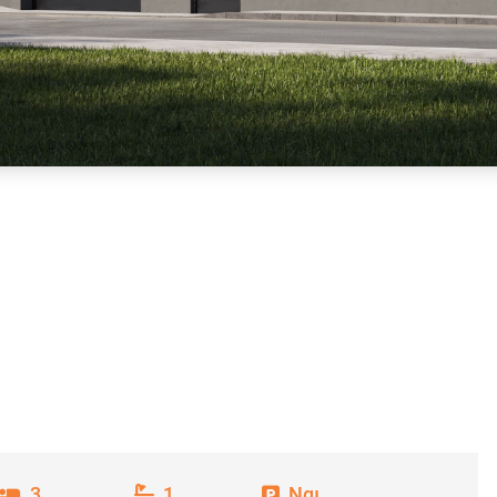
3
1
Ναι