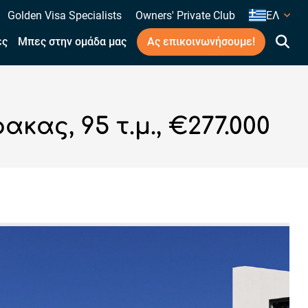
Golden Visa Specialists
Owners' Private Club
ΕΛ
ες
Μπες στην ομάδα μας
Ας επικοινωνήσουμε!
ας, 95 τ.μ., €277.000