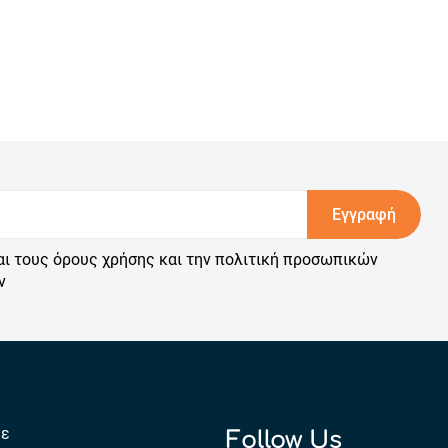
Εγγραφή
αι τους
όρους χρήσης
και την
πολιτική προσωπικών
ν
με
Follow Us