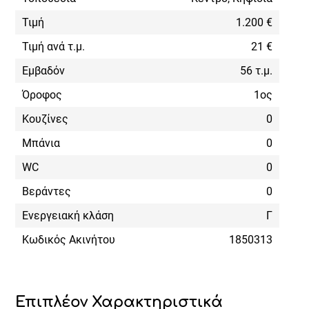
Τιμή
1.200 €
Τιμή ανά τ.μ.
21 €
Εμβαδόν
56 τ.μ.
Όροφος
1ος
Κουζίνες
0
Μπάνια
0
WC
0
Βεράντες
0
Ενεργειακή κλάση
Γ
Κωδικός Ακινήτου
1850313
Επιπλέον Χαρακτηριστικά