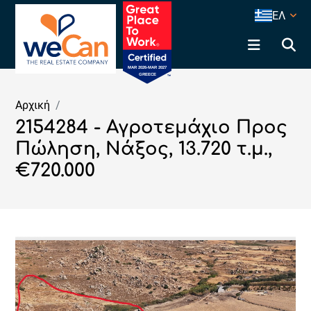
ΕΛ
Αρχική
2154284 - Αγροτεμάχιο Προς
Πώληση, Νάξος, 13.720 τ.μ.,
€720.000