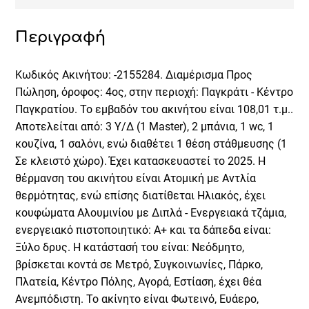
Περιγραφή
Κωδικός Ακινήτου: -2155284. Διαμέρισμα Προς
Πώληση, όροφος: 4ος, στην περιοχή: Παγκράτι - Κέντρο
Παγκρατίου. Το εμβαδόν του ακινήτου είναι 108,01 τ.μ..
Αποτελείται από: 3 Υ/Δ (1 Master), 2 μπάνια, 1 wc, 1
κουζίνα, 1 σαλόνι, ενώ διαθέτει 1 θέση στάθμευσης (1
Σε κλειστό χώρο). Έχει κατασκευαστεί το 2025. Η
θέρμανση του ακινήτου είναι Ατομική με Αντλία
θερμότητας, ενώ επίσης διατίθεται Ηλιακός, έχει
κουφώματα Αλουμινίου με Διπλά - Ενεργειακά τζάμια,
ενεργειακό πιστοποιητικό: Α+ και τα δάπεδα είναι:
Ξύλο δρυς. Η κατάστασή του είναι: Νεόδμητο,
βρίσκεται κοντά σε Μετρό, Συγκοινωνίες, Πάρκο,
Πλατεία, Κέντρο Πόλης, Αγορά, Εστίαση, έχει θέα
Ανεμπόδιστη. Το ακίνητο είναι Φωτεινό, Ευάερο,