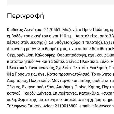
Περιγραφή
Κωδικός Ακινήτου: -2170561. Μεζονέτα Προς Πώληση, όροφ
εμβαδόν του ακινήτου είναι 110 τ.μ.. Αποτελείται από: 3 Υ
θέσεις στάθμευσης (1 Σε υπόγειο χώρο, 1 πιλοτής). Έχει
Αυτόνομη με Αντλία θερμότητας, ενώ επίσης διατίθεται 
Θερμομόνωση, Καλοριφέρ, Θερμοπρόσοψη, έχει κουφώματα
πιστοποιητικό: Α+ και τα δάπεδα είναι: Πλακάκια, Ξύλο. 
Ηλεκτρικό, Συγκοινωνίες, Σχολείο, Πλατεία, Εκκλησία, Π
θέα Πράσινο και έχει Νότιο προσανατολισμό. Το ακίνητο 
Διαμπερές, Πολυτελές, Μοντέρνο και επίσης διαθέτει τα
Τέντες, Ενεργειακό τζάκι, Αποθήκη, Πισίνα, Κήπος, Πόρ
καπνού, Γκαζόν, Δέντρα, Επιτρέπονται Κατοικίδια, Ησυχη 
αυλή, Φορτιστής αυτοκινήτου, αποκλειστική χρήση τμήματο
Τηλέφωνο Επικοινωνίας: 2110016800, email: info@wecan-re