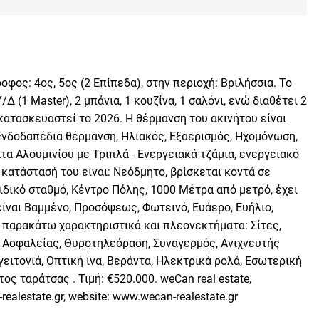
ος: 4ος, 5ος (2 Επίπεδα), στην περιοχή: Βριλήσσια. Το
/Δ (1 Master), 2 μπάνια, 1 κουζίνα, 1 σαλόνι, ενώ διαθέτει 2
 κατασκευαστεί το 2026. Η θέρμανση του ακινήτου είναι
Ενδοδαπέδια θέρμανση, Ηλιακός, Εξαερισμός, Ηχομόνωση,
 Αλουμινίου με Τριπλά - Ενεργειακά τζάμια, ενεργειακό
Η κατάστασή του είναι: Νεόδμητο, βρίσκεται κοντά σε
αιδικό σταθμό, Κέντρο Πόλης, 1000 Μέτρα από μετρό, έχει
είναι Βαμμένο, Προσόψεως, Φωτεινό, Ευάερο, Ευήλιο,
 παρακάτω χαρακτηριστικά και πλεονεκτήματα: Σίτες,
τα Ασφαλείας, Θυροτηλεόραση, Συναγερμός, Ανιχνευτής
γειτονιά, Οπτική ίνα, Βεράντα, Ηλεκτρικά ρολά, Εσωτερική
ς ταράτσας . Τιμή: €520.000. weCan real estate,
alestate.gr, website: www.wecan-realestate.gr