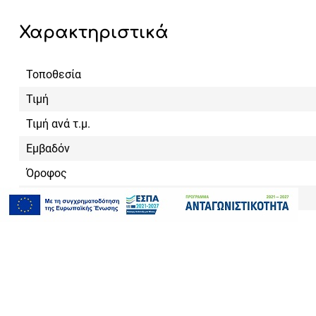
Χαρακτηριστικά
Τοποθεσία
Τιμή
Τιμή ανά τ.μ.
Εμβαδόν
Όροφος
Κουζίνες
Μπάνια
WC
Βεράντες
Ενεργειακή κλάση