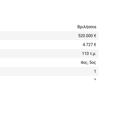
Βριλήσσια
520.000 €
4.727 €
110 τ.μ.
4ος, 5ος
1
2
0
4
Α+