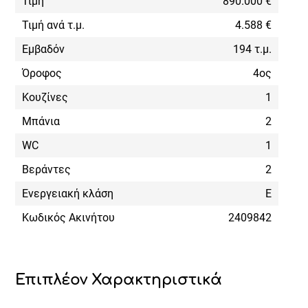
Τιμή
890.000 €
Τιμή ανά τ.μ.
4.588 €
Εμβαδόν
194 τ.μ.
Όροφος
4ος
Κουζίνες
1
Μπάνια
2
WC
1
Βεράντες
2
Ενεργειακή κλάση
Ε
Κωδικός Ακινήτου
2409842
Επιπλέον Χαρακτηριστικά