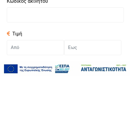
Κωδικός ακινήτου
Τιμή
2
Εμβαδόν (m
)
Δωμάτια
Έτος κατασκευής